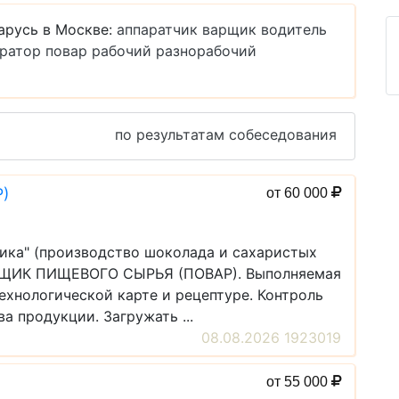
арусь в Москве:
аппаратчик
варщик
водитель
ратор
повар
рабочий
разнорабочий
по результатам собеседования
)
от 60 000
ика" (производство шоколада и сахаристых
АРЩИК ПИЩЕВОГО СЫРЬЯ (ПОВАР). Выполняемая
технологической карте и рецептуре. Контроль
а продукции. Загружать ...
08.08.2026 1923019
от 55 000