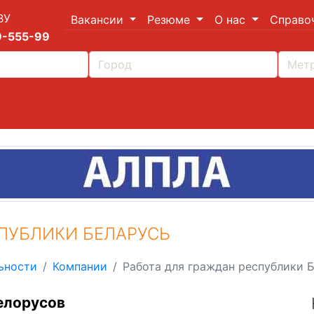
ВУ
Вакансии
Резюме
О нас
Справо
9-555-99
СПУБЛИКИ БЕЛАРУСЬ
ьности
Компании
Работа для граждан республики 
елорусов