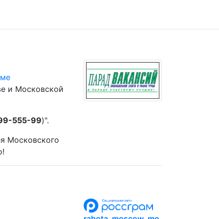
юме
ве и Московской
 99-555-99
)".
ля Московского
о!
rabota_moscow_mo