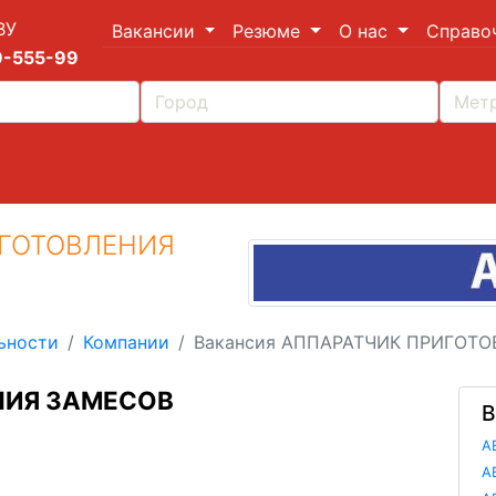
ВУ
Вакансии
Резюме
О нас
Справо
9-555-99
ИГОТОВЛЕНИЯ
ьности
Компании
Вакансия АППАРАТЧИК ПРИГОТ
НИЯ ЗАМЕСОВ
В
А
А