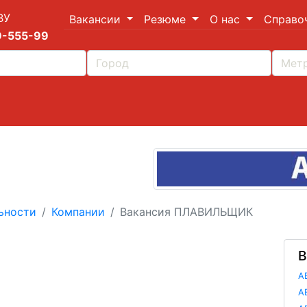
ВУ
Вакансии
Резюме
О нас
Справо
9-555-99
ьности
Компании
Вакансия ПЛАВИЛЬЩИК
В
А
А