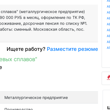
А
А
сплавов" (металлургическое предприятие)
А
0 000 РУБ в месяц, оформление по ТК РФ,
А
роживание, досрочная пенсия по списку №1.
А
аботы: сменный. Московская область, пос.
А
А
А
Ищете работу?
Разместите резюме
А
евых сплавов"
е
Металлургическое предприятие
Производство