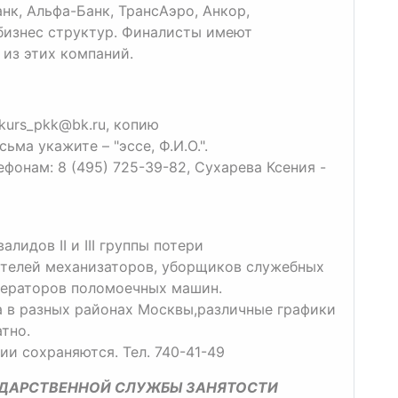
нк, Альфа-Банк, ТрансАэро, Анкор,
бизнес структур. Финалисты имеют
из этих компаний.
kurs_pkk@bk.ru, копию
ьма укажите – "эссе, Ф.И.О.".
фонам: 8 (495) 725-39-82, Сухарева Ксения -
лидов II и III группы потери
ителей механизаторов, уборщиков служебных
ераторов поломоечных машин.
а в разных районах Москвы,различные графики
тно.
ии сохраняются. Тел. 740-41-49
УДАРСТВЕННОЙ СЛУЖБЫ ЗАНЯТОСТИ