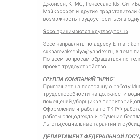
Джонсон, KPMG, Ренессанс КБ, СитиБа
Майкрософт и другие представители 
возможность трудоустроиться в одну 
Эссе принимаются кругласуточно
Эссе направлять по адресу E-mail:
kon
sukharevakseniya@yandex.ru, в теме пис
По всем вопросам обращаться по теле
проект трудоустройство.
ГРУППА КОМПАНИЙ "ИРИС"
Приглашает на постоянную работу Инва
трудоспособности на должности вод
помещений,уборщиков территорий,оп
Оформление и работа по ТК РФ работ
работы,спецодежда и обучение беспла
Льготы,социальные гарантии и субсид
ДЕПАРТАМЕНТ ФЕДЕРАЛЬНОЙ ГОС