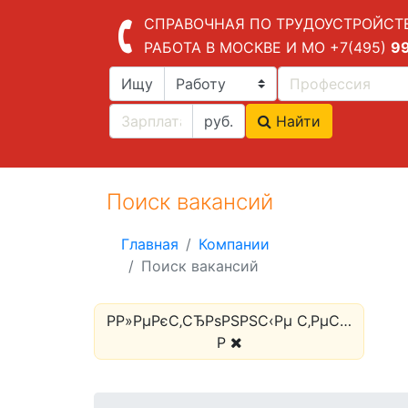
СПРАВОЧНАЯ ПО ТРУДОУСТРОЙСТ
РАБОТА В МОСКВЕ И МО
+7(495)
9
Ищу
руб.
Найти
Поиск вакансий
Главная
Компании
Поиск вакансий
Р­Р»РµРєС‚СЂРѕРЅРЅС‹Рµ С‚РµС…
Р