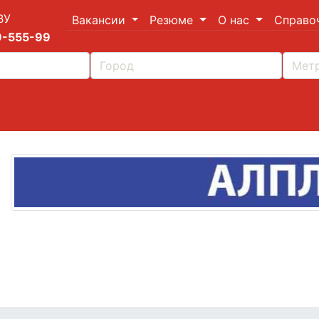
ВУ
Вакансии
Резюме
О нас
Справо
9-555-99