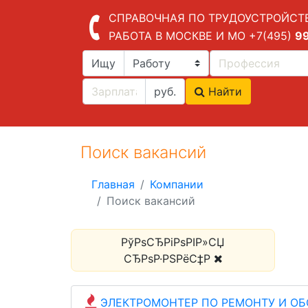
СПРАВОЧНАЯ ПО ТРУДОУСТРОЙСТ
РАБОТА В МОСКВЕ И МО
+7(495)
9
Ищу
руб.
Найти
Поиск вакансий
Главная
Компании
Поиск вакансий
РўРѕСЂРіРѕРІР»СЏ
СЂРѕР·РЅРёС‡Р
ЭЛЕКТРОМОНТЕР ПО РЕМОНТУ И О