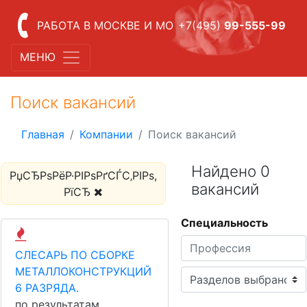
РАБОТА В МОСКВЕ И МО
+7(495)
99-555-99
МЕНЮ
Поиск вакансий
Главная
Компании
Поиск вакансий
Найдено 0
РџСЂРѕРёР·РІРѕРґСЃС‚РІРѕ,
вакансий
РїСЂ
Специальность
СЛЕСАРЬ ПО СБОРКЕ
МЕТАЛЛОКОНСТРУКЦИЙ
6 РАЗРЯДА.
по результатам