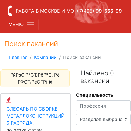
РАБОТА В МОСКВЕ И МО
+7(495)
99-555-99
МЕНЮ
Поиск вакансий
Главная
Компании
Поиск вакансий
Найдено 0
РќРѕС‚Р°СЂРёР°С‚ Рё
вакансий
Р®СЂРёСЃРї
Специальность
СЛЕСАРЬ ПО СБОРКЕ
МЕТАЛЛОКОНСТРУКЦИЙ
6 РАЗРЯДА.
по результатам