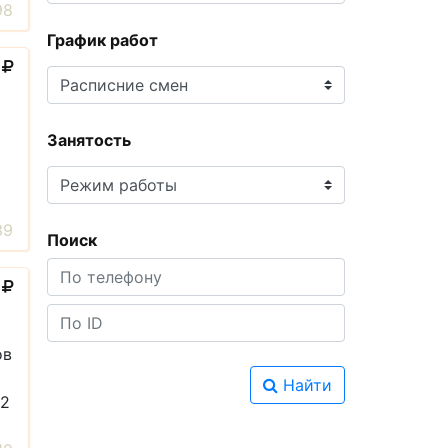
98
График работ
0
Занятость
39
Поиск
0
ов
я
Найти
 2