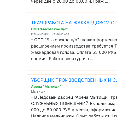
через две с 20.00 до 08.00 ч. Граж ...
ТКАЧ (РАБОТА НА ЖАККАРДОВОМ СТ
ООО "Быковское п/о"
Ильинский, Раменское
- ООО "Быковское п/о" (пошив форменно
расширением производства требуется Т
жаккардовая голова. Оплата 55 000 РУБ
премия. Работа сверхурочн ...
УБОРЩИК ПРОИЗВОДСТВЕННЫХ И 
Арена " Мытищи"
Мытищи
- В Ледовый дворец "Арена Мытищи" 
СЛУЖЕБНЫХ ПОМЕЩЕНИЙ Выполняемая ра
000 до 80 000 РУБ в месяц, оформление
Наличие медкнижки. Опыт работы от 1 год