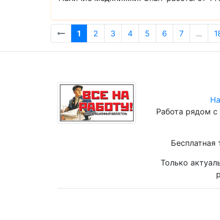
1
2
3
4
5
6
7
...
1
На
Работа рядом с
Бесплатная 
Только актуал
р