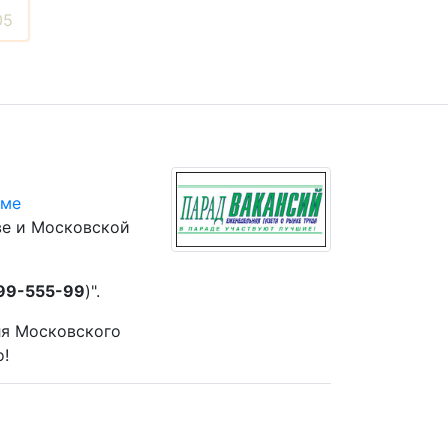
05
юме
ве и Московской
 99-555-99
)".
ля Московского
о!