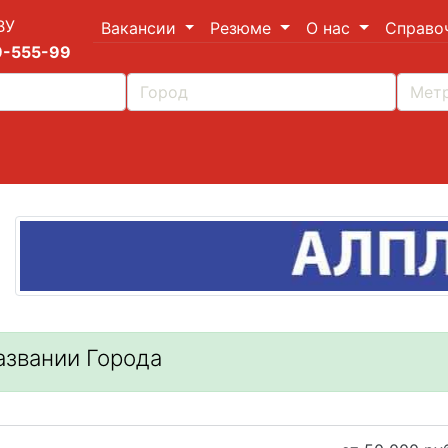
ВУ
Вакансии
Резюме
О нас
Справо
9-555-99
азвании Города