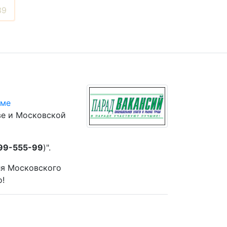
39
юме
ве и Московской
 99-555-99
)".
ля Московского
о!