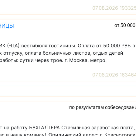
07.08.2026 19332
ИНИЦЫ
от 50 00
К (-ЦА) вестибюля гостиницы. Оплата от 50 000 РУБ в
 отпуску, оплата больничных листов, отдых детей
работы: сутки через трое. г. Москва, метро
07.08.2026 16346
по результатам собеседован
ет на работу БУХГАЛТЕРА Стабильная заработная плата,
с в нашу команду! Юридический адрес: г. Красногорск