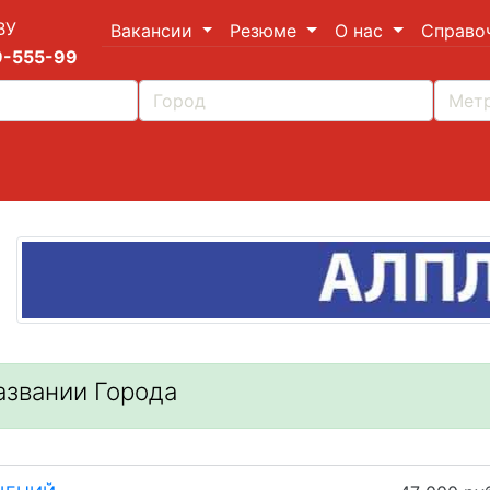
ВУ
Вакансии
Резюме
О нас
Справо
9-555-99
азвании Города