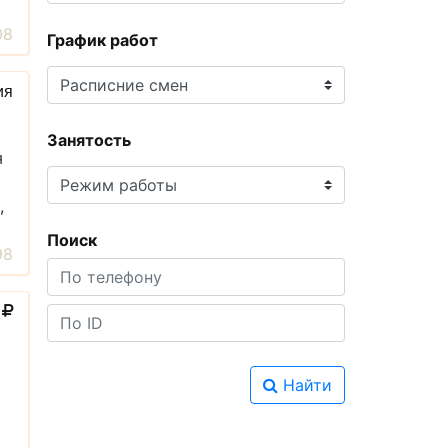
08
График работ
ия
Занятость
я
,
Поиск
98
0
Найти