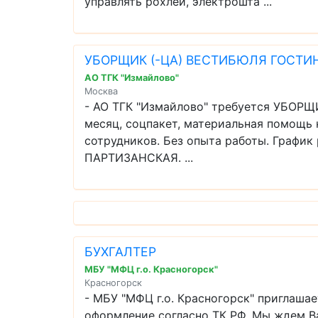
управлять рохлей, электрошта ...
УБОРЩИК (-ЦА) ВЕСТИБЮЛЯ ГОСТ
АО ТГК "Измайлово"
Москва
- АО ТГК "Измайлово" требуется УБОРЩИ
месяц, соцпакет, материальная помощь к
сотрудников. Без опыта работы. График 
ПАРТИЗАНСКАЯ. ...
БУХГАЛТЕР
МБУ "МФЦ г.о. Красногорск"
Красногорск
- МБУ "МФЦ г.о. Красногорск" приглаша
оформление согласно ТК РФ. Мы ждем Ва