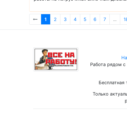
1
2
3
4
5
6
7
...
1
На
Работа рядом с
Бесплатная 
Только актуал
р